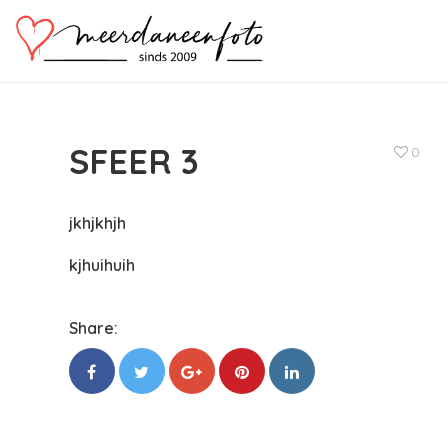
SFEER 3
0
jkhjkhjh
kjhuihuih
Share: